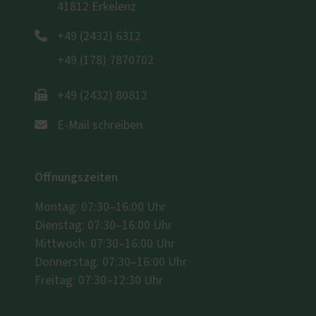
41812 Erkelenz
abhängig, welche Computer oder
Mobilfunkgeräte und welche Endgeräte Sie
+49 (2432) 6312
zur Wiedergabe einsetzen. Sollten Sie
+49 (178) 7870702
Interesse an einer verbindlichen Messung
haben, helfen wir Ihnen gerne weiter.
+49 (2432) 80812
VDI 2719 – Schallschutzklassen für
E-Mail schreiben
Fenster
Die Schallschutzrichtlinie VDI 2719 (Verein
Öffnungszeiten
Deutscher Ingenieure) ist ein grundlegendes
Regelwerk zum Schallschutz, bzw. der
Montag: 07:30–16:00 Uhr
Schalldämmung von Fenstern. Unter anderem
Dienstag: 07:30–16:00 Uhr
sind dort verschiedene Schallschutzklassen
Mittwoch: 07:30–16:00 Uhr
angegeben: Je höher das bewertete
Donnerstag: 07:30–16:00 Uhr
Schalldämmmaß des Fensters, umso besser
Freitag: 07:30–12:30 Uhr
werden die Innenräume vom Außenlärm
abgeschottet. Dies allerdings nur im