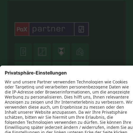
geschlossenen Zustand und wenn das Fenster
fachgerecht und funktionsfähig montiert ist.
(Quelle: VDI
2719, Tabelle 2 + 3)
erforderliches




bewertetes
bewertetes
Schalldämmmaß
Schalldämmma




Schallschutz
R‘w nach DIN
R‘w nach DIN
Klasse (SK)
52210 Teil 5
52210 Teil 2




1
25 bis 29 dB
> 27 dB
Datenschutz
Impressum
Kontakt
2
30 bis 34 dB
> 32 dB