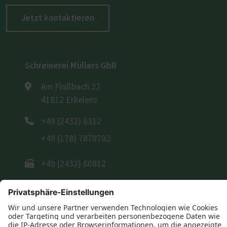
Jetzt kontaktieren
Schreinerei Müllers GbR
Am Floßbach 32
41812 Erkelenz
+49 (2432) 6312
+49 (178) 7870702
+49 (2432) 80812
E-Mail schreiben
Öffnungszeiten