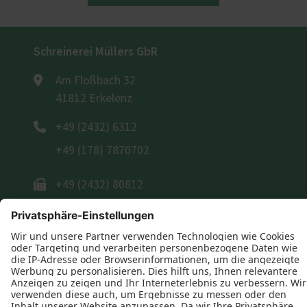
Schreinerei Müllers GbR
Am Floßbach 32
41812 Erkelenz
+49 (2432) 6312
+49 (178) 7870702
+49 (2432) 80812
E-Mail schreiben
Öffnungszeiten
Montag: 07:30–16:00 Uhr