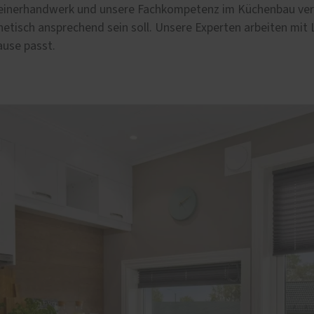
e
hreinerhandwerk und unsere Fachkompetenz im Küchenbau vert
hetisch ansprechend sein soll. Unsere Experten arbeiten mit
lschutz-Simulator
ause passt.
rung für Fenster und
üren