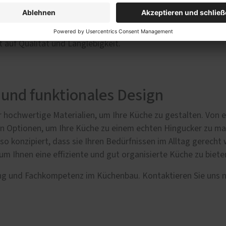
d bieten Ihnen maßgeschneiderte Lösungen für Ihre Traumküc
forderungen zu verstehen. Egal, ob Sie eine moderne, mini
ln Ihre Vorstellungen in eine einzigartige Küche. Von der Aus
 auf Qualität und Langlebigkeit.
 und funktionales Design
r hochwertige Materialien, um Ihre Küche zu gestalten. Von 
von Optionen, um Ihre Küche zu einem echten Hingucker zu ma
so konzipiert, dass sie Ihren Bedürfnissen im Alltag gerecht
 um Ihnen eine effiziente und gut organisierte Küche zu biete
rung und Fachkompetenz im Küchenbau. Kontaktieren Sie uns 