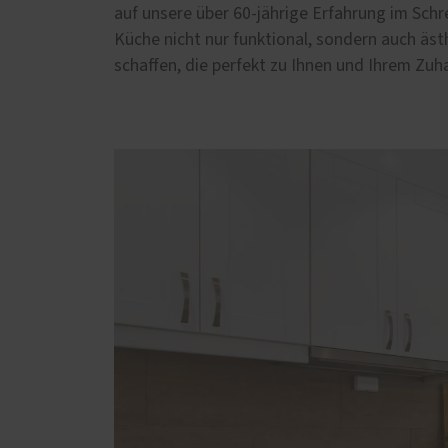
Servic
Weitere Leistungen
auf unsere über 60-jährige Erfahrung im Sc
Küche nicht nur funktional, sondern auch äst
Schal
Möbelbau
schaffen, die perfekt zu Ihnen und Ihrem Zuh
Förde
Küchen
Haust
Fertigparkett- und
Laminatböden