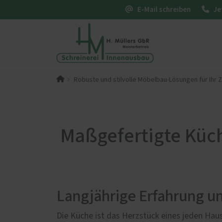
E-Mail schreiben
Je
Robuste und stilvolle Möbelbau-Lösungen für Ihr 
PaX-Fenster
PaX-Ha
Kunststoff
Alumi
Kunststoff-Aluminium
Holz 
Maßgefertigte Küc
K-LINE Aluminium
Kunst
Holz
Altba
Holz-Aluminium
Aktio
Altbau und Denkmal
Haust
Langjährige Erfahrung 
Fenster-Aktion für den
Rundumschutz
Die Küche ist das Herzstück eines jeden Hau