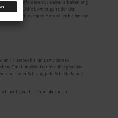
he. Unsere erfahrenen Schreiner arbeiten eng
malistische Küche bevorzugen oder den
wahl der hochwertigen Materialien bis hin zur
edlen Holzarten bis hin zu modernen
chen. Funktionalität ist uns dabei genauso
 werden. Jeder Schrank, jede Schublade und
n.
noch heute, um Ihre Traumküche zu