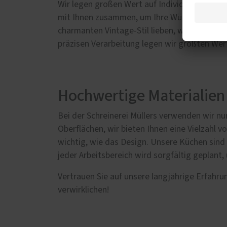
Wir legen großen Wert auf Individualität un
mit Ihnen zusammen, um Ihre Wünsche und An
charmanten Vintage-Stil lieben, wir verwande
präzisen Verarbeitung legen wir größten Wert
Hochwertige Materialien
Bei der Schreinerei Müllers verwenden wir nu
Oberflächen, wir bieten Ihnen eine Vielzahl 
wichtig, wie das Design. Unsere Küchen sind 
jeder Arbeitsbereich wird sorgfältig geplant,
Vertrauen Sie auf unsere langjährige Erfah
verwirklichen!