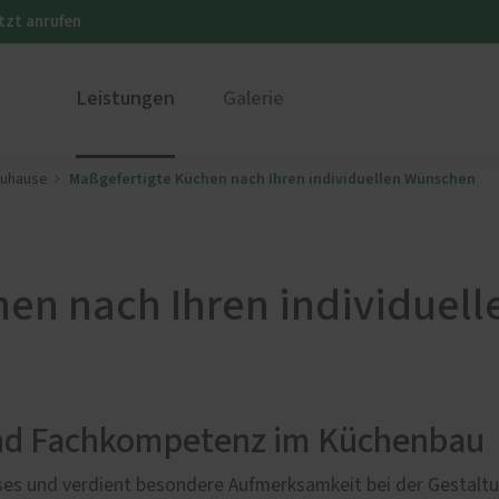
tzt anrufen
Leistungen
Galerie
Maßgefertigte Küchen nach Ihren individuellen Wünschen
Zuhause
ustüren
PaX Balkon- & Terrassent
nium
Balkontüren
und Holz-Aluminium
Hebe-Schiebe-Türen
hen nach Ihren individuel
stoff
Parallel-Schiebe-Kipp-Tür
u und Denkmal
Falt-Schiebe-Türen
nen
ür planen
und Fachkompetenz im Küchenbau
ses und verdient besondere Aufmerksamkeit bei der Gestaltun